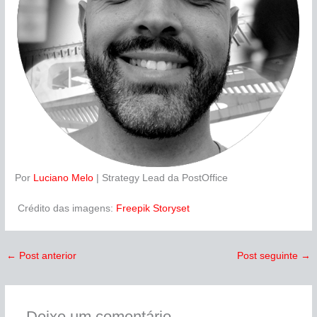
Por
Luciano Melo
| Strategy Lead da PostOffice
Crédito das imagens:
Freepik Storyset
←
Post anterior
Post seguinte
→
Deixe um comentário