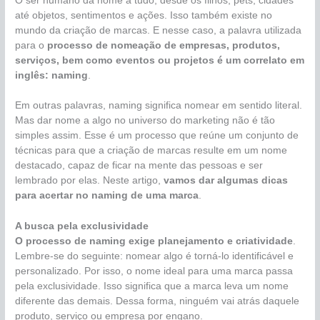
O ser humano dá nome a tudo, desde os filhos, pets, cidades
até objetos, sentimentos e ações. Isso também existe no
mundo da criação de marcas. E nesse caso, a palavra utilizada
para o
processo de nomeação de empresas, produtos,
serviços, bem como eventos ou projetos é um correlato em
inglês: naming
.
Em outras palavras, naming significa nomear em sentido literal.
Mas dar nome a algo no universo do marketing não é tão
simples assim. Esse é um processo que reúne um conjunto de
técnicas para que a criação de marcas resulte em um nome
destacado, capaz de ficar na mente das pessoas e ser
lembrado por elas. Neste artigo,
vamos dar algumas dicas
para acertar no naming de uma marca
.
A busca pela exclusividade
O processo de naming exige planejamento e criatividade
.
Lembre-se do seguinte: nomear algo é torná-lo identificável e
personalizado. Por isso, o nome ideal para uma marca passa
pela exclusividade. Isso significa que a marca leva um nome
diferente das demais. Dessa forma, ninguém vai atrás daquele
produto, serviço ou empresa por engano.