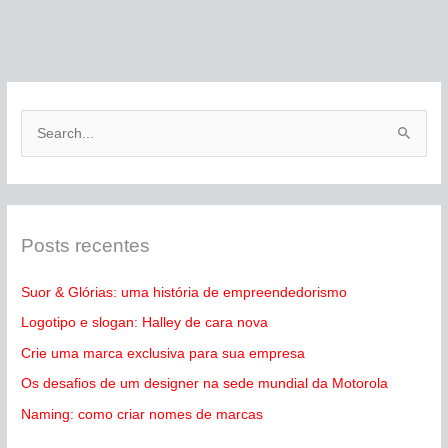
P
e
s
q
Posts recentes
u
i
Suor & Glórias: uma história de empreendedorismo
s
Logotipo e slogan: Halley de cara nova
a
Crie uma marca exclusiva para sua empresa
r
p
Os desafios de um designer na sede mundial da Motorola
o
Naming: como criar nomes de marcas
r