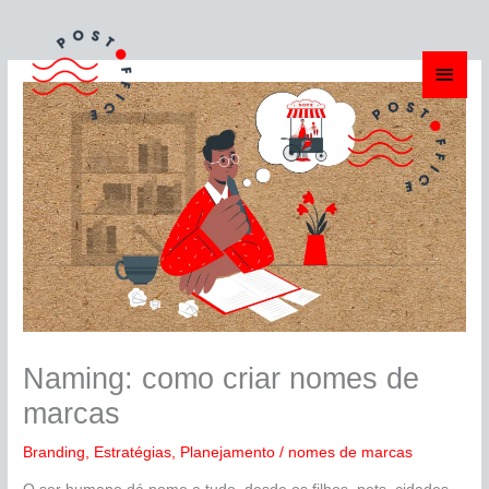
Ir
Men
para
o
princ
conteúdo
Naming: como criar nomes de
marcas
Branding
,
Estratégias
,
Planejamento
/
nomes de marcas