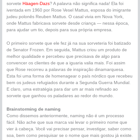
sorvete
Häagen-Dazs
? A palavra não significa nada! Ela foi
iventada em 1960 por Rose Vesel Mattus, esposa do imigrante
judeu polonês Reuben Mattus. O casal vivia em Nova York,
onde Mattus fabricava sorvete desde criança — nessa época,
para ajudar um tio, depois para sua própria empresa.
O primeiro sorvete que ele fez já na sua sorveteria foi batizado
de Senator Frozen. Em seguida, Mattus criou um produto de
melhor qualidade e percebeu que precisava de algo para
convencer os clientes de que a iguaria valia mais. Foi assim
que Rose recorreu a palavras de inspiração dinamarquesa.
Esta foi uma forma de homenagear o país nórdico que recebeu
bem os judeus refugiados durante a Segunda Guerra Mundial.
E claro, uma estratégia para dar um ar mais refinado ao
sorvete que ganhou os paladares ao redor do mundo.
Brainstorming de naming
Como dissemos anteriormente, naming não é um processo
fácil. Não ache que sua marca vai levar o primeiro nome que
vier à cabeça. Você vai precisar pensar, investigar, saber como
soa, bem como pesquisar se o nome que mais gostou já existe.