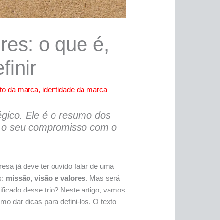
res: o que é,
inir
nto da marca
,
identidade da marca
tégico. Ele é o resumo dos
o, o seu compromisso com o
.
sa já deve ter ouvido falar de uma
s:
missão, visão e valores
. Mas será
ficado desse trio? Neste artigo, vamos
o dar dicas para defini-los. O texto